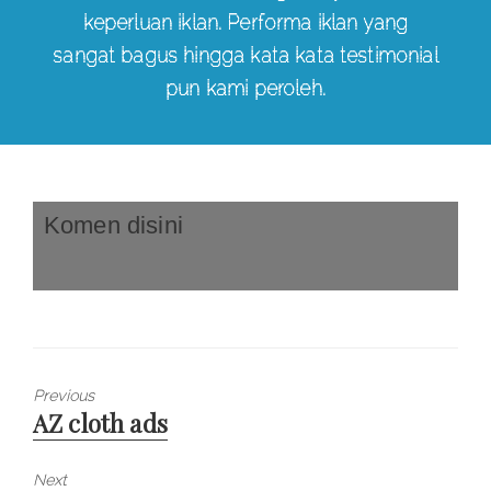
keperluan iklan. Performa iklan yang
sangat bagus hingga kata kata testimonial
pun kami peroleh.
Komen disini
Previous
AZ cloth ads
Previous
post:
Next