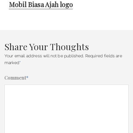
Mobil Biasa Ajah logo
Next
post:
Share Your Thoughts
Your email address will not be published.
Required fields are
marked
*
Comment
*